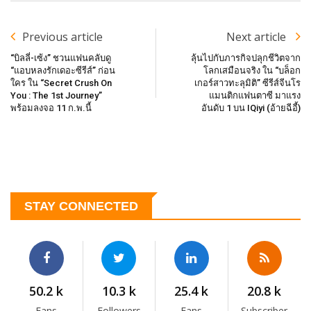
Previous article
Next article
“บิลลี่-เซ้ง” ชวนแฟนคลับดู
ลุ้นไปกับภารกิจปลุกชีวิตจาก
“แอบหลงรักเดอะซีรีส์” ก่อน
โลกเสมือนจริง ใน “บล็อก
ใคร ใน “Secret Crush On
เกอร์สาวทะลุมิติ” ซีรีส์จีนโร
You : The 1st Journey”
แมนติกแฟนตาซี มาแรง
พร้อมลงจอ 11 ก.พ.นี้
อันดับ 1 บน IQiyi (อ้ายฉีอี้)
STAY CONNECTED
50.2 k
10.3 k
25.4 k
20.8 k
Fans
Followers
Fans
Subscriber