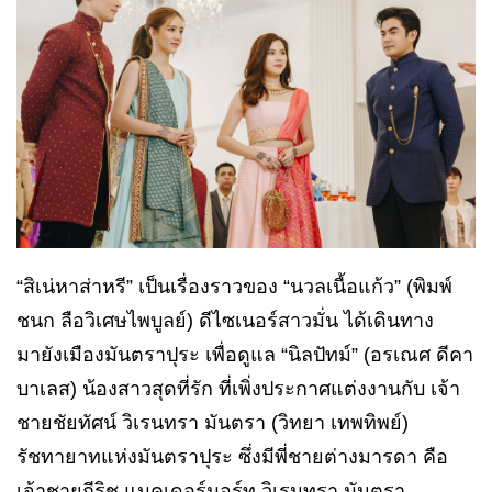
“สิเน่หาส่าหรี” เป็นเรื่องราวของ “นวลเนื้อแก้ว” (พิมพ์
ชนก ลือวิเศษไพบูลย์) ดีไซเนอร์สาวมั่น ได้เดินทาง
มายังเมืองมันตราปุระ เพื่อดูแล “นิลปัทม์” (อรเณศ ดีคา
บาเลส) น้องสาวสุดที่รัก ที่เพิ่งประกาศแต่งงานกับ เจ้า
ชายชัยทัศน์ วิเรนทรา มันตรา (วิทยา เทพทิพย์)
รัชทายาทแห่งมันตราปุระ ซึ่งมีพี่ชายต่างมารดา คือ
เจ้าชายกีริช แมคเดอร์มอร์ท วิเรนทรา มันตรา