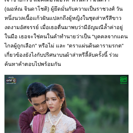
(ฌอห์ณ จินดาโชติ) ผู้ยึดมั่นกับความเป็นราชวงศ์ วัน
หนึ่งนวลเนื้อแก้วฝันแปลกถึงผู้หญิงในชุดส่าหรีสีขาว
งดงามอัศจรรย์ เมื่อเธอตื่นมาพบว่ามีอัญมณีล้ำค่าอยู่
ในมือ เธอจะใช่คนในคำทำนายว่าเป็น “บุคคลจากแดน
ไกลผู้ถูกเลือก” หรือไม่ และ “ตราแผ่นดินดารามรกต”
เกี่ยวข้องยังไงกับปริศนาบนผ้าส่าหรีลี้ลับครั้งนี้ ร่วม
ค้นหาคำตอบไปพร้อมกัน