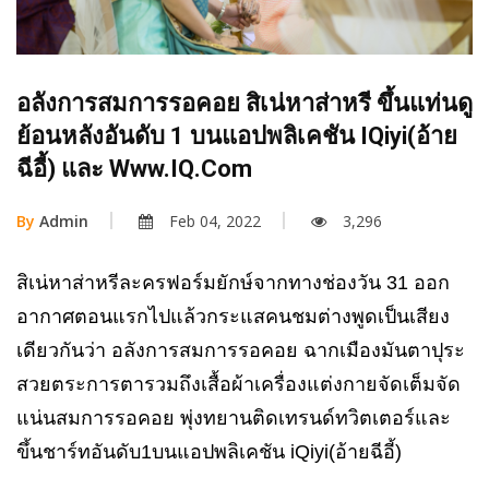
อลังการสมการรอคอย สิเน่หาส่าหรี ขึ้นแท่นดู
ย้อนหลังอันดับ 1 บนแอปพลิเคชัน IQiyi(อ้าย
ฉีอี้) และ Www.iQ.com
By
Admin
Feb 04, 2022
3,296
สิเน่หาส่าหรีละครฟอร์มยักษ์จากทางช่องวัน 31 ออก
อากาศตอนแรกไปแล้วกระแสคนชมต่างพูดเป็นเสียง
เดียวกันว่า อลังการสมการรอคอย ฉากเมืองมันตาปุระ
สวยตระการตารวมถึงเสื้อผ้าเครื่องแต่งกายจัดเต็มจัด
แน่นสมการรอคอย พุ่งทยานติดเทรนด์ทวิตเตอร์และ
ขึ้นชาร์ทอันดับ1บนแอปพลิเคชัน iQiyi(อ้ายฉีอี้)