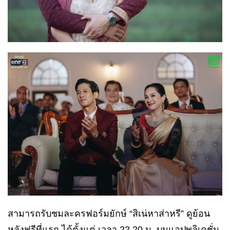
สามารถรับชมละครฟอร์มยักษ์ “สิเน่หาส่าหรี” ดูย้อน
หลังฟรีที่แรก ได้ตั้งแต่ เวลา 22.20 น. บนแอปพลิเคชั่น