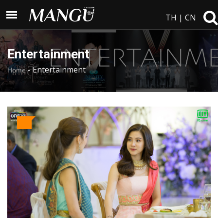
TH
|
CN
Entertainment
-
Entertainment
Home