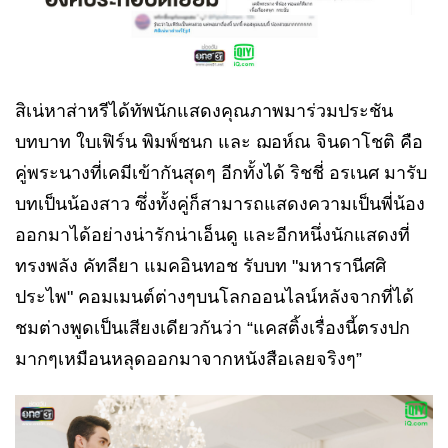
สิเน่หาส่าหรีได้ทัพนักแสดงคุณภาพมาร่วมประชัน
บทบาท ใบเฟิร์น พิมพ์ชนก และ ฌอห์ณ จินดาโชติ คือ
คู่พระนางที่เคมีเข้ากันสุดๆ อีกทั้งได้ ริชชี่ อรเนศ มารับ
บทเป็นน้องสาว ซึ่งทั้งคู่ก็สามารถแสดงความเป็นพี่น้อง
ออกมาได้อย่างน่ารักน่าเอ็นดู และอีกหนึ่งนักแสดงที่
ทรงพลัง คัทลียา แมคอินทอช รับบท "มหารานีศศิ
ประไพ" คอมเมนต์ต่างๆบนโลกออนไลน์หลังจากที่ได้
ชมต่างพูดเป็นเสียงเดียวกันว่า “แคสติ้งเรื่องนี้ตรงปก
มากๆเหมือนหลุดออกมาจากหนังสือเลยจริงๆ”