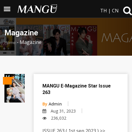
TH
|
CN
Magazine
-
Magazine
Home
MANGU E-Magazine Star Issue
263
By
Admin
Aug 31, 2023
236,032
ISSUE 263 ( 1st sep 2023 ) >>