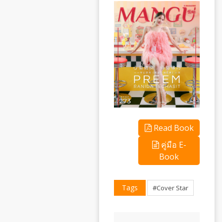
Read Book
คู่มือ E-
Book
Tags
#Cover Star