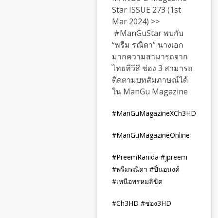
Star ISSUE 273 (1st
Mar 2024) >>
#ManGuStar พบกับ
“พรีม รณิดา” นางเอก
มากความสามารถจาก
ไทยทีวีสี ช่อง 3 สามารถ
ติดตามบทสัมภาษณ์ได้
ใน ManGu Magazine
#ManGuMagazineXCh
3
HD
#ManGuMagazineOnline
#PreemRanida #jpreem
#
พรีมรณิดา
#
ปิ่นอนงค์
#
เหนือพรหมลิขิต
#Ch
3
HD #
ช่อง3
HD