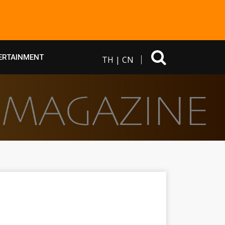
ERTAINMENT
TH
|
CN