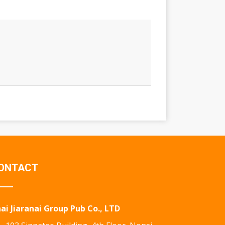
ONTACT
ai Jiaranai Group Pub Co., LTD