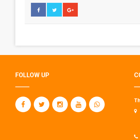
FOLLOW UP
C
Th