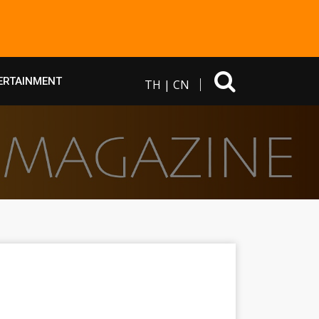
ERTAINMENT
TH
|
CN