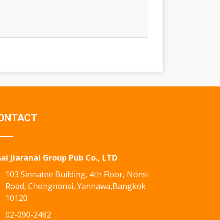
ONTACT
ai Jiaranai Group Pub Co., LTD
103 Sinnatee Building, 4th Floor, Nonsi
Road, Chongnonsi, Yannawa,Bangkok
10120
02-090-2482