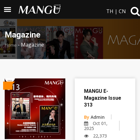
TH
|
CN
Magazine
-
Magazine
Home
MANGU E-
Magazine Issue
313
By
Admin
Oct 01,
2025
22,373