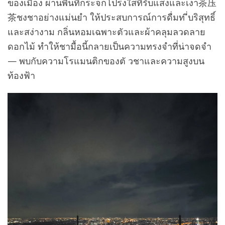
ของเมือง ผ่านพื้นที่กระจกโปร่งใสที่รับแสงและเงา茶压
茶ชงชาอย่างแม่นยำ ให้ประสบการณ์การดื่มท ี่บริสุทธิ์
และสง่างาม กลิ่นหอมเฉพาะตัวและผ้าคลุมลวดลาย
ดอกไม้ ทำให้ชามื้อนี้กลายเป็นความทรงจำที่น่าจดจำ
— พบกับความโรแมนติกของตั วชาและความสูงบน
ท้องฟ้า