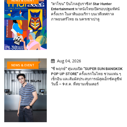
NEWS & EVENT
“ตาโขน” บินไกลสู่บราซิล! Star Hunter
Entertainment พาหนังไทยเปิดรอบปฐมทัศน์
ครั้งแรก ในลาตินอเมริกา บนเวทีเทศกาล
ภาพยนตร์ไทย ณ นครเซาเปาลู
Aug 04, 2026
NEWS & EVENT
“ซี พฤกษ์” ทุ่มงบเปิด “SUPER SUN BANGKOK
POP UP STORE” ครั้งแรกในไทย ชวนแฟน ๆ
เช็กอิน และสัมผัสประสบการณ์สุดเอ็กซ์คลูซีฟ
วันนี้ – 9 ส.ค. ที่สยามเซ็นเตอร์