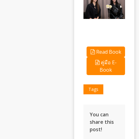
Read Book
คู่มือ E-
Book
Tags
You can
share this
post!