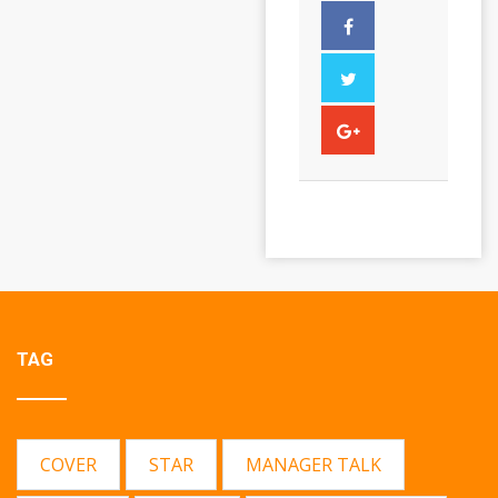
TAG
COVER
STAR
MANAGER TALK