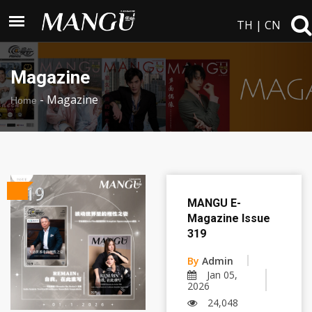
TH
|
CN
Magazine
-
Magazine
Home
MANGU E-
Magazine Issue
319
By
Admin
Jan 05,
2026
24,048