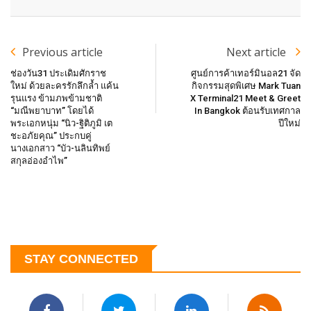
Previous article
Next article
ช่องวัน31 ประเดิมศักราช
ศูนย์การค้าเทอร์มินอล21 จัด
ใหม่ ด้วยละครรักลึกล้ำ แค้น
กิจกรรมสุดพิเศษ Mark Tuan
รุนแรง ข้ามภพข้ามชาติ
X Terminal21 Meet & Greet
“มณีพยาบาท” โดยได้
In Bangkok ต้อนรับเทศกาล
พระเอกหนุ่ม “นิว-ฐิติภูมิ เต
ปีใหม่
ชะอภัยคุณ” ประกบคู่
นางเอกสาว “บัว-นลินทิพย์
สกุลอ่องอำไพ”
STAY CONNECTED