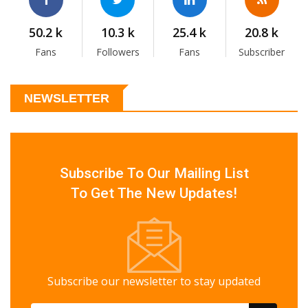
50.2 k
10.3 k
25.4 k
20.8 k
Fans
Followers
Fans
Subscriber
NEWSLETTER
Subscribe To Our Mailing List
To Get The New Updates!
Subscribe our newsletter to stay updated