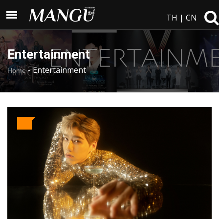
TH
|
CN
Entertainment
-
Entertainment
Home