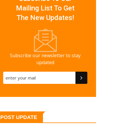
Mailing List To Get
The New Updates!
Subscribe our newsletter to stay
updated
POST UPDATE