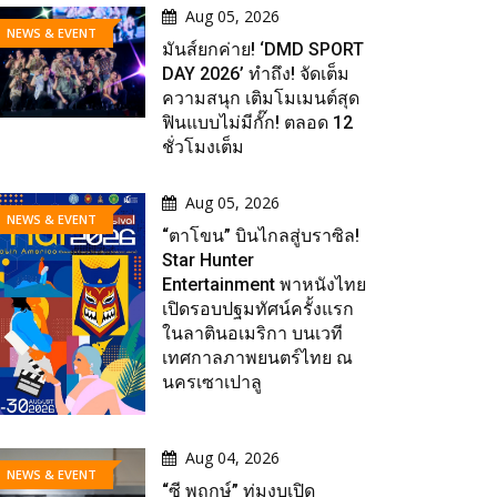
Aug 05, 2026
NEWS & EVENT
มันส์ยกค่าย! ‘DMD SPORT
DAY 2026’ ทำถึง! จัดเต็ม
ความสนุก เติมโมเมนต์สุด
ฟินแบบไม่มีกั๊ก! ตลอด 12
ชั่วโมงเต็ม
Aug 05, 2026
NEWS & EVENT
“ตาโขน” บินไกลสู่บราซิล!
Star Hunter
Entertainment พาหนังไทย
เปิดรอบปฐมทัศน์ครั้งแรก
ในลาตินอเมริกา บนเวที
เทศกาลภาพยนตร์ไทย ณ
นครเซาเปาลู
Aug 04, 2026
NEWS & EVENT
“ซี พฤกษ์” ทุ่มงบเปิด