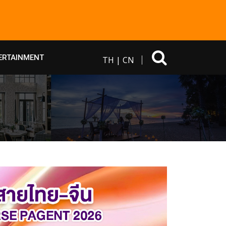
ERTAINMENT
TH
|
CN