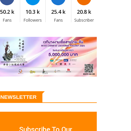
50.2 k
10.3 k
25.4 k
20.8 k
Fans
Followers
Fans
Subscriber
NEWSLETTER
Subscribe To Our