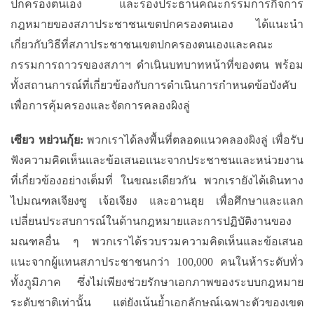
ปกครองตนเอง
และรองประธานคณะกรรมการกิจการ
กฎหมายของสภาประชาชนเขตปกครองตนเอง
ได้แนะนำ
เกี่ยวกับวิธีที่สภาประชาชนเขตปกครองตนเองและคณะ
กรรมการถาวรของสภาฯ
ดำเนินบทบาทหน้าที่ของตน
พร้อม
ทั้ง
สถานการณ์ที่เกี่ยวข้องกับการ
ดำเนินการกำหนดข้อบังคับ
เพื่อการคุ้มครองและจัดการคลองผิงลู่
เซียว
หย่วนกุ้ย
:
พวกเราได้ลงพื้นที่ตลอดแนวคลองผิงลู่
เพื่อรับ
ฟังความคิดเห็นและข้อเสนอแนะจากประชาชนและหน่วยงาน
ที่เกี่ยวข้องอย่างเต็มที่
ในขณะเดียวกัน
พวกเรายังได้เดินทาง
ไปมณฑลเจียงซู
เจ้อเจียง
และอานฮุย
เพื่อศึกษาและแลก
เปลี่ยนประสบการณ์ในด้านกฎหมายและการปฏิบัติงานของ
มณฑลอื่น
ๆ
พวกเราได้รวบรวมความคิดเห็นและข้อเสนอ
แนะจากผู้แทนสภาประชาชนกว่า 100,000 คนใน
ห้าระดับ
ทั่ว
ทั้งภูมิภาค
ซึ่งไม่เพียงช่วยรักษาเอกภาพของระบบกฎหมาย
ระดับชาติเท่านั้น
แต่ยังเน้นย้ำเอกลักษณ์เฉพาะตัวของเขต