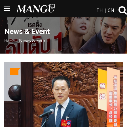
TH
|
CN
News & Event
-
News & Event
Home