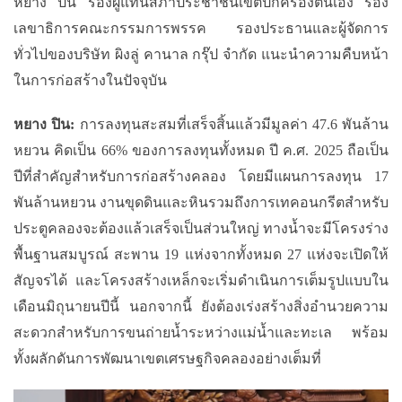
หยาง
ปิน
รองผู้แทนสภาประชาชนเขตปกครองตนเอง
รอง
เลขาธิการคณะกรรมการพรรค
รองประธานและผู้จัดการ
ทั่วไปของบริษัท
ผิงลู่
คานาล
กรุ๊ป
จำกัด
แนะนำความคืบหน้า
ในการก่อสร้างในปัจจุบัน
หยาง
ปิน
:
การลงทุนสะสมที่เสร็จสิ้นแล้วมีมูลค่า 47.6
พันล้าน
หยวน
คิดเป็น 66% ของการลงทุนทั้งหมด
ปี
ค.ศ. 2025 ถือเป็น
ปีที่สำคัญสำหรับการก่อสร้างคลอง
โดยมีแผนการลงทุน 17
พันล้าน
หยวน
งานขุดดินและหินรวมถึงการเทคอนกรีตสำหรับ
ประตูคลองจะต้องแล้วเสร็จเป็นส่วนใหญ่
ทางน้ำจะมีโครงร่าง
พื้นฐานสมบูรณ์
สะพาน 19 แห่งจากทั้งหมด 27 แห่งจะเปิดให้
สัญจรได้
และโครงสร้างเหล็กจะเริ่มดำเนินการเต็มรูปแบบใน
เดือนมิถุนายนปีนี้
นอกจากนี้
ยัง
ต้อง
เร่งสร้างสิ่งอำนวยความ
สะดวกสำหรับการขนถ่ายน้ำระหว่างแม่น้ำและทะเล
พร้อม
ทั้งผลักดันการพัฒนาเขตเศรษฐกิจคลองอย่างเต็มที่