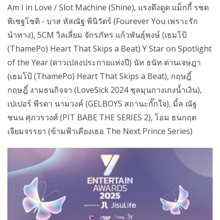
Am I in Love / Slot Machine (Shine), แรงดึงดูด แม็กกี้ รชต
พิเชฐโชติ - บาส หัสณัฐ พินิวัตร์ (Fourever You เพราะรัก
นำทาง), 5CM วิลเลี่ยม จักรภัทร แก้วพันธุ์พงษ์ (เธมโป้
(ThamePo) Heart That Skips a Beat) Y Star on Spotlight
of the Year (ดาวเปล่งประกายแห่งปี) นัท ธนัท ด่านเจษฎา
(เธมโป้ (ThamePo) Heart That Skips a Beat), กฤษฎิ์
กฤษฎิ์ งามธนกิจจา (LoveSick 2024 ชุลมุนกางเกงน้ำเงิน),
เปเปอร์ พีรดา นามวงค์ (GELBOYS สถานะกั๊กใจ), มิ้ล ณัฐ
ชนน ศุภวรวงศ์ (PIT BABE THE SERIES 2), โอม ธนกฤต
เจียมจรรยา (ข้ามฟ้าเคียงเธอ The Next Prince Series)