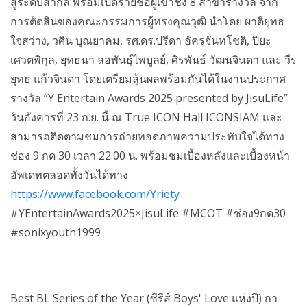
สู่ระดับสากล พร้อมเปิดรายชื่อผู้เข้าชิง 8 สาขารางวัล จาก
การตัดสินของคณะกรรมการผู้ทรงคุณวุฒิ นำโดย ผาติยุทธ
ใจสว่าง, วศิน บุณยาคม, รศ.ดร.ปรีดา อัครจันทโชติ, ปิยะ
เศวตพิกุล, ยุทธนา ลอพันธุ์ไพบูลย์, ศิรพันธ์ วัฒนจินดา และ วีร
ยุทธ แก้วจินดา โดยเตรียมลุ้นผลพร้อมกันได้ในงานประกาศ
รางวัล “Y Entertain Awards 2025 presented by JisuLife”
วันอังคารที่ 23 ก.ย. นี้ ณ True ICON Hall ICONSIAM และ
สามารถติดตามชมการถ่ายทอดภาพความประทับใจได้ทาง
ช่อง 9 กด 30 เวลา 22.00 น. พร้อมชมเบื้องหลังและเบื้องหน้า
อัพเดทตลอดทั้งวันได้ทาง
https://www.facebook.com/Yriety
#YEntertainAwards2025×JisuLife #MCOT #ช่อง9กด30
#sonixyouth1999
Best BL Series of the Year (ซีรีส์ Boys' Love แห่งปี) กา