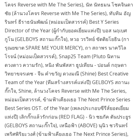
โคจร Reverse with Me The Series), นัท นัทธมน โชคจินดา
ชัย (ล้านวงโคจร Reverse with Me The Series), ทับทิม อัญ
รินทร์ ธีราธนันพัฒน์ (หม่อมเป็ดสวรรค์) Best Y Series
Director of the Year (ผู้กำกับยอดเยี่ยมแห่งปี) บอส นฤเบศ
กูโน (GELBOYS สถานะกั๊กใจ), หวอ วรวิทย์ ขัตติยโยธิน (กา
รุณยฆาต SPARE ME YOUR MERCY), ถา สถาพร นาควิไล
โรจน์ (หม่อมเป็ดสวรรค์), Snap25 Team (Pluto นิทาน
ดวงดาว ความรัก), หนิง พันพัสสา ธูปเทียน - ปอนด์ กฤษดา
วิทยาขจรเดช - จีน คำขวัญ ดวงมณี (Shine) Best Creative
Team of the Year (ทีมสร้างสรรค์แห่งปี) GELBOYS สถานะ
กั๊กใจ, Shine, ล้านวงโคจร Reverse with Me The Series,
หม่อมเป็ดสวรรค์, ข้ามฟ้าเคียงเธอ The Next Prince Series
Best Series OST. of the Year (เพลงประกอบซีรีส์ยอดเยี่ยม
แห่งปี) เลิกกั๊กแล้วรักก่อน (RED FLAG) - นิว ชยภัค ตันประยูร
(GELBOYS สถานะกั๊กใจ), เหนือฟ้า (ABOVE) นุนิว ชวรินทร์
เพริศพิริยะวงศ์ (ข้ามฟ้าเคียงเธอ The Next Prince Series),