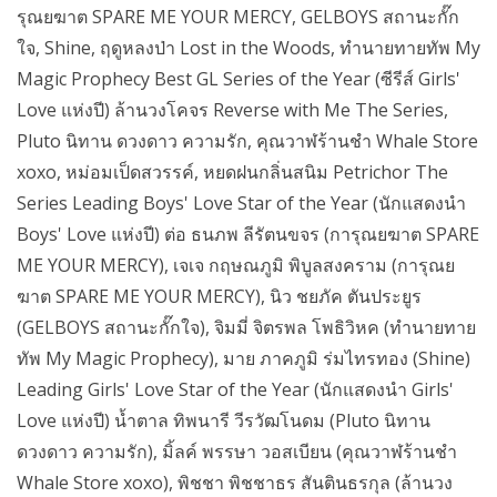
รุณยฆาต SPARE ME YOUR MERCY, GELBOYS สถานะกั๊ก
ใจ, Shine, ฤดูหลงป่า Lost in the Woods, ทำนายทายทัพ My
Magic Prophecy Best GL Series of the Year (ซีรีส์ Girls'
Love แห่งปี) ล้านวงโคจร Reverse with Me The Series,
Pluto นิทาน ดวงดาว ความรัก, คุณวาฬร้านชำ Whale Store
xoxo, หม่อมเป็ดสวรรค์, หยดฝนกลิ่นสนิม Petrichor The
Series Leading Boys' Love Star of the Year (นักแสดงนำ
Boys' Love แห่งปี) ต่อ ธนภพ ลีรัตนขจร (การุณยฆาต SPARE
ME YOUR MERCY), เจเจ กฤษณภูมิ พิบูลสงคราม (การุณย
ฆาต SPARE ME YOUR MERCY), นิว ชยภัค ตันประยูร
(GELBOYS สถานะกั๊กใจ), จิมมี่ จิตรพล โพธิวิหค (ทำนายทาย
ทัพ My Magic Prophecy), มาย ภาคภูมิ ร่มไทรทอง (Shine)
Leading Girls' Love Star of the Year (นักแสดงนำ Girls'
Love แห่งปี) น้ำตาล ทิพนารี วีรวัฒโนดม (Pluto นิทาน
ดวงดาว ความรัก), มิ้ลค์ พรรษา วอสเบียน (คุณวาฬร้านชำ
Whale Store xoxo), พิชชา พิชชาธร สันตินธรกุล (ล้านวง