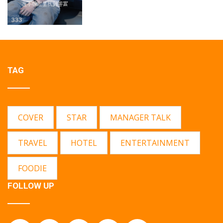
TAG
COVER
STAR
MANAGER TALK
TRAVEL
HOTEL
ENTERTAINMENT
FOODIE
FOLLOW UP