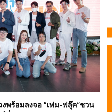
วงพร้อมลงจอ “เฟม-ฟลุ๊ค”ชวน