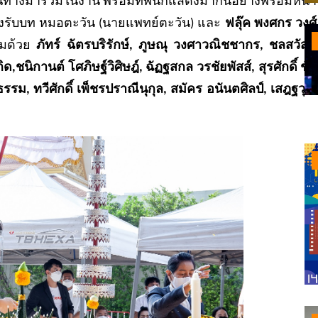
เดินทางมาร่วมในงาน พร้อมทัพนักแสดงมากันอย่างพร้อมหน้า
่งรับบท หมอตะวัน (นายแพทย์ตะวัน) และ
ฟลุ๊ค พงศกร วงศ์
อมด้วย
ภัทร์ ฉัตรบริรักษ์, ภูษณุ วงศาวณิชชากร
,
ชลสวัสดิ์
กิด
,
ชนิกานต์ โศภิษฐ์วิศิษฎ์
,
ฉัฏฐสกล วรชัยพัสส์
,
สุรศักดิ์ ชัย
ธรรม
,
ทวีศักดิ์ เพ็ชรปราณีนุกุล
,
สมัคร อนันตศิลป์
,
เสฎฐวุฒิ