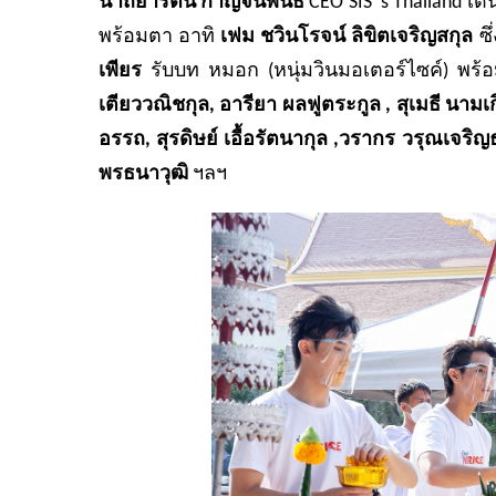
นาถยารัตน์ กาญจนพันธ์
CEO SIS ‘s Thailand 
พร้อมตา อาทิ
เฟม ชวินโรจน์ ลิขิตเจริญสกุล
ซึ
เพียร
รับบท หมอก (หนุ่มวินมอเตอร์ไซค์) พร้
เตียววณิชกุล
,
อารียา ผลฟูตระกูล
,
สุเมธี นามเ
อรรถ
,
สุรดิษย์ เอื้อรัตนากุล
,
วรากร วรุณเจริญ
พรธนาวุฒิ
ฯลฯ