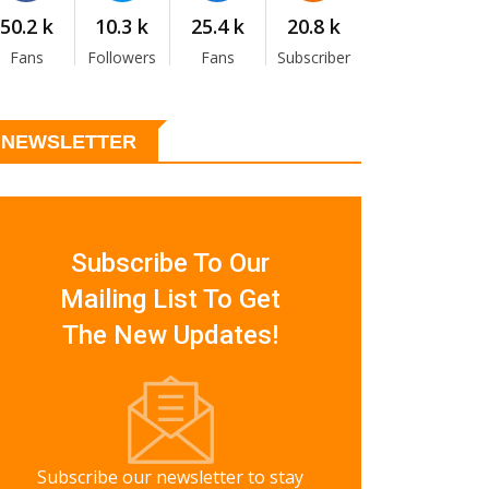
50.2 k
10.3 k
25.4 k
20.8 k
Fans
Followers
Fans
Subscriber
NEWSLETTER
Subscribe To Our
Mailing List To Get
The New Updates!
Subscribe our newsletter to stay