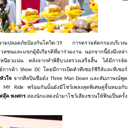
วามปลอดภัยป้องกันโควิด-19 การตรวจคัดกรองบริเวณ
ลชนและแขกผู้มีเกียรติที่มาร่วมงาน นอกจากนี้ยังมีเหล่า
หนียวแน่น หลังจากทำพิธีบวงสรวงเสร็จสิ้น ได้มีการจัด
์การค้า Show DC โดยมีการเปิดตัวทีเซอร์ซีรีส์และทีเซอร์
ดหัวใจ
จากศิลปินชื่อดัง Three Man Down และสัมภาษณ์พูด
MY Ride พร้อมกันนั้นยังมีโชว์เพลงสุดพิเศษคู่จิ้นหมอกับ
ฟลุ๊ค พงศกร
สองนักแสดงนำมาโชว์เสียงชวนให้ฟินเป็นครั้ง