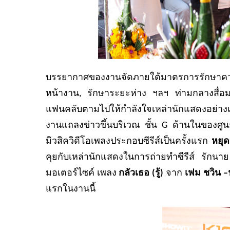
บรรยากาศของงานจัดภายใต้มาตรการรักษาค
หน้างาน, รักษาระยะห่าง ฯลฯ ท่ามกลางสื่อมว
แฟนคลับตามไปให้กำลังใจเหล่านักแสดงอย่างเ
งานแถลงข่าวขึ้นบริเวณ ชั้น G ด้านในของศูนย
มิวสิควิดีโอเพลงประกอบซีรีส์เป็นครั้งแรก
หยุ
คุยกับเหล่านักแสดงในการถ่ายทำซีรีส์ รักนาย 
มอเตอร์ไซค์ เพลง
กลัวเธอ (รู้)
จาก
เฟม ชวิน –
แรกในงานนี้