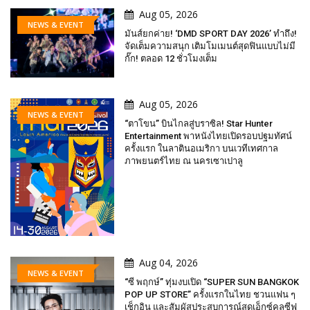
Aug 05, 2026
NEWS & EVENT
มันส์ยกค่าย! ‘DMD SPORT DAY 2026’ ทำถึง!
จัดเต็มความสนุก เติมโมเมนต์สุดฟินแบบไม่มี
กั๊ก! ตลอด 12 ชั่วโมงเต็ม
Aug 05, 2026
NEWS & EVENT
“ตาโขน” บินไกลสู่บราซิล! Star Hunter
Entertainment พาหนังไทยเปิดรอบปฐมทัศน์
ครั้งแรก ในลาตินอเมริกา บนเวทีเทศกาล
ภาพยนตร์ไทย ณ นครเซาเปาลู
Aug 04, 2026
NEWS & EVENT
“ซี พฤกษ์” ทุ่มงบเปิด “SUPER SUN BANGKOK
POP UP STORE” ครั้งแรกในไทย ชวนแฟน ๆ
เช็กอิน และสัมผัสประสบการณ์สุดเอ็กซ์คลูซีฟ