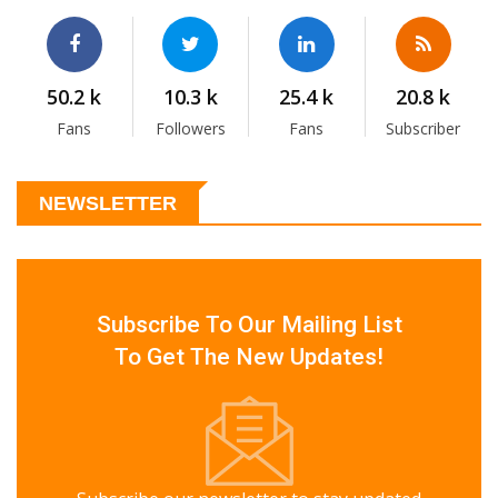
50.2 k
10.3 k
25.4 k
20.8 k
Fans
Followers
Fans
Subscriber
NEWSLETTER
Subscribe To Our Mailing List
To Get The New Updates!