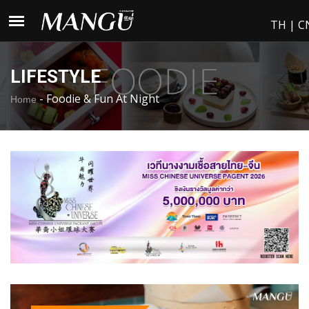
TH
|
C
LIFESTYLE
-
Foodie & Fun At Night
Home