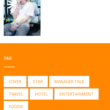
TAG
COVER
STAR
MANAGER TALK
TRAVEL
HOTEL
ENTERTAINMENT
FOODIE