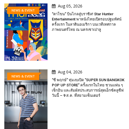
Aug 05, 2026
NEWS & EVENT
“ตาโขน” บินไกลสู่บราซิล! Star Hunter
Entertainment พาหนังไทยเปิดรอบปฐมทัศน์
ครั้งแรก ในลาตินอเมริกา บนเวทีเทศกาล
ภาพยนตร์ไทย ณ นครเซาเปาลู
Aug 04, 2026
NEWS & EVENT
“ซี พฤกษ์” ทุ่มงบเปิด “SUPER SUN BANGKOK
POP UP STORE” ครั้งแรกในไทย ชวนแฟน ๆ
เช็กอิน และสัมผัสประสบการณ์สุดเอ็กซ์คลูซีฟ
วันนี้ – 9 ส.ค. ที่สยามเซ็นเตอร์