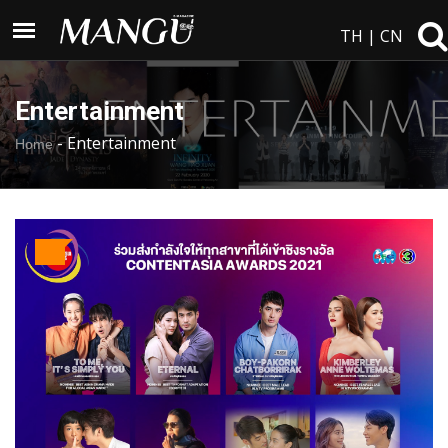
TH
|
CN
Entertainment
-
Entertainment
Home