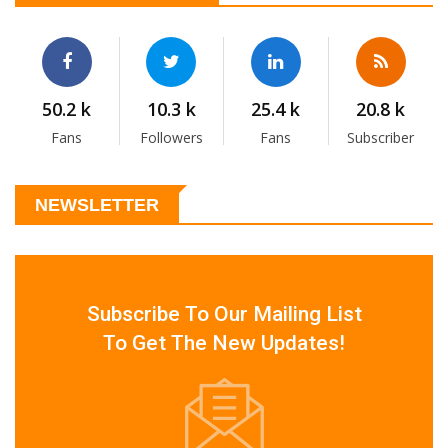
50.2 k
10.3 k
25.4 k
20.8 k
Fans
Followers
Fans
Subscriber
NEWSLETTER
Subscribe To Our Mailing List
To Get The New Updates!