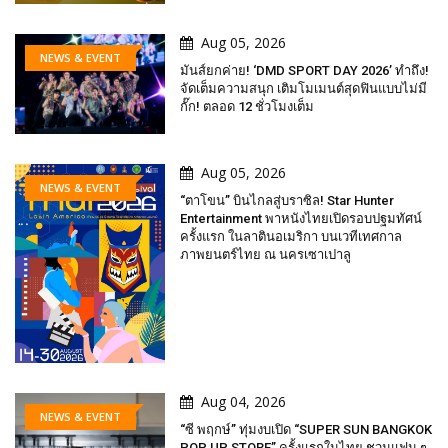
Aug 05, 2026
NEWS & EVENT
มันส์ยกค่าย! ‘DMD SPORT DAY 2026’ ทำถึง!
จัดเต็มความสนุก เติมโมเมนต์สุดฟินแบบไม่มี
กั๊ก! ตลอด 12 ชั่วโมงเต็ม
Aug 05, 2026
NEWS & EVENT
“ตาโขน” บินไกลสู่บราซิล! Star Hunter
Entertainment พาหนังไทยเปิดรอบปฐมทัศน์
ครั้งแรก ในลาตินอเมริกา บนเวทีเทศกาล
ภาพยนตร์ไทย ณ นครเซาเปาลู
Aug 04, 2026
NEWS & EVENT
“ซี พฤกษ์” ทุ่มงบเปิด “SUPER SUN BANGKOK
POP UP STORE” ครั้งแรกในไทย ชวนแฟน ๆ