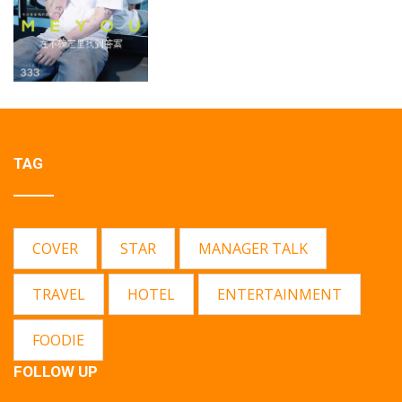
TAG
COVER
STAR
MANAGER TALK
TRAVEL
HOTEL
ENTERTAINMENT
FOODIE
FOLLOW UP