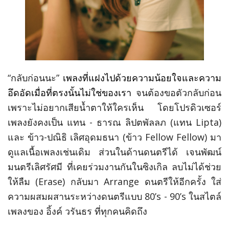
“
กลับก่อนนะ
”
เพลงที่แฝงไปด้วยความน้อยใจและความ
อึดอัดเมื่อที่ตรงนั้นไม่ใช่ของเรา
จนต้องขอตัวกลับก่อน
เพราะ
ไม่อยากเสียน้ำตาให้ใครเห็น โดยโปรดิวเซอร์
เพลงยังคงเป็น แทน - ธารณ ลิปตพัลลภ (แทน
Lipta)
และ ข้าว-ปณิธิ เลิศอุดมธนา (ข้าว Fellow Fellow) มา
ดูแลเนื้อเพลงเช่นเดิม ส่วนในด้านดนตรีได้
เจนพัฒน์
มนตรีเลิศรัศมี
ที่เคยร่วมงานกันในซิงเกิล ลบไม่ได้ช่วย
ให้ลืม (
Erase
) กลับ
มา
Arrange ดนตรีให้อีกครั้ง ใส่
ความผสมผสานระหว่างดนตรีแบบ 80’s - 90’s ในสไตล์
เพลงของ อิ้งค์ วรันธร ที่ทุกคนคิดถึง